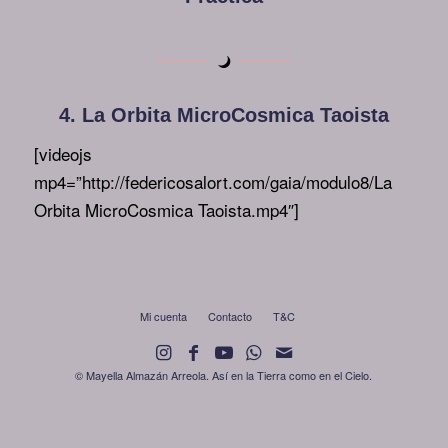
4. La Orbita MicroCosmica Taoista
[videojs
mp4=”http://federicosalort.com/gaia/modulo8/La
Orbita MicroCosmica Taoista.mp4″]
Mi cuenta
Contacto
T&C
© Mayella Almazán Arreola. Así en la Tierra como en el Cielo.