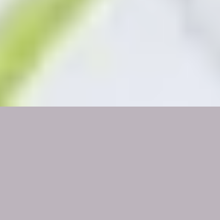
↡ INICIAÇÃO AO OVO
YONI
,
SISTEMA YO
SOY GAIA ↡