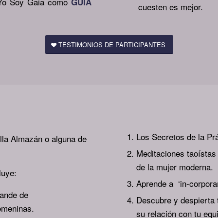
a Yo Soy Gaia como
GUIA
cuesten es mejor.
TESTIMONIOS DE PARTICIPANTES
Los Secretos de la Prá
yella Almazán o alguna de
Meditaciones taoístas
de la mujer moderna.
luye:
Aprende a ‘in-corporar’
rande de
Descubre y despierta 
femeninas.
su relación con tu equi