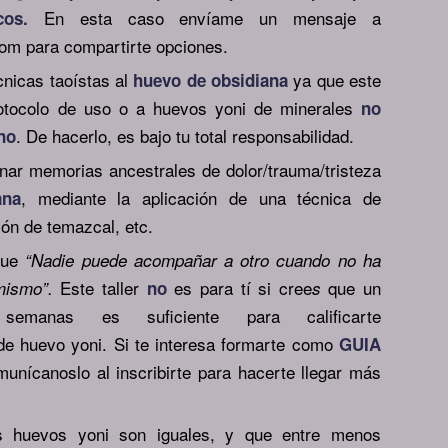
En esta caso envíame un mensaje a
cos.
om para compartirte opciones.
cnicas taoístas al
ya que este
huevo de obsidiana
protocolo de uso o a huevos yoni de minerales
no
. De hacerlo, es bajo tu total responsabilidad.
no
ar memorias ancestrales de dolor/trauma/tristeza
, mediante la aplicación de una técnica de
ana
ión de temazcal, etc.
que
“Nadie puede acompañar a otro cuando no ha
Este taller
es para tí si cree
que un
 mismo”.
no
s
semanas es suficiente para calificarte
e huevo yoni. Si te interesa formarte como
GUIA
munícanoslo al inscribirte para hacerte llegar más
s huevos yoni son iguales, y que entre menos