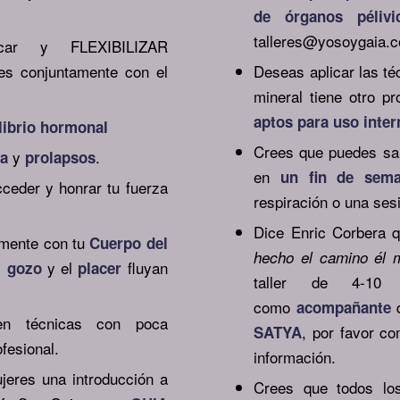
de órganos pélivi
talleres@yosoygaia.c
ficar y FLEXIBILIZAR
es conjuntamente con el
Deseas aplicar las té
mineral tiene otro 
aptos para uso inter
librio hormonal
Crees que puedes san
y
.
ia
prolapsos
en
un fin de sem
cceder y honrar tu fuerza
respiración o una ses
Dice Enric Corbera 
camente con tu
Cuerpo del
hecho el camino él
el
y el
fluyan
gozo
placer
taller de 4-10 
como
d
acompañante
en técnicas con poca
, por favor co
SATYA
ofesional.
información.
jeres una introducción a
Crees que todos lo